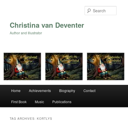
Skip
Skip
to
to
Searc
primary
secondary
content
content
Christina van Deventer
Author and Illustrator
Main
Home
Achievements
Biography
Contact
menu
First Book
Music
Publications
TAG ARCHIVES:
KORTLYS