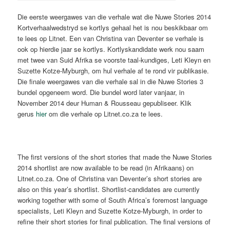
Die eerste weergawes van die verhale wat die Nuwe Stories 2014
Kortverhaalwedstryd se kortlys gehaal het is nou beskikbaar om
te lees op Litnet. Een van Christina van Deventer se verhale is
ook op hierdie jaar se kortlys. Kortlyskandidate werk nou saam
met twee van Suid Afrika se voorste taal-kundiges, Leti Kleyn en
Suzette Kotze-Myburgh, om hul verhale af te rond vir publikasie.
Die finale weergawes van die verhale sal in die Nuwe Stories 3
bundel opgeneem word. Die bundel word later vanjaar, in
November 2014 deur Human & Rousseau gepubliseer. Klik
gerus
hier
om die verhale op Litnet.co.za te lees.
The first versions of the short stories that made the Nuwe Stories
2014 shortlist are now available to be read (in Afrikaans) on
Litnet.co.za. One of Christina van Deventer’s short stories are
also on this year’s shortlist. Shortlist-candidates are currently
working together with some of South Africa’s foremost language
specialists, Leti Kleyn and Suzette Kotze-Myburgh, in order to
refine their short stories for final publication. The final versions of