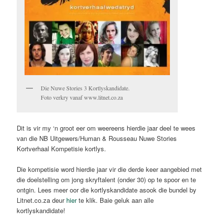
Die Nuwe Stories 3 Kortlyskandidate.
Foto verkry vanaf www.litnet.co.za
Dit is vir my ‘n groot eer om weereens hierdie jaar deel te wees
van die NB Uitgewers/Human & Rousseau Nuwe Stories
Kortverhaal Kompetisie kortlys.
Die kompetisie word hierdie jaar vir die derde keer aangebied met
die doelstelling om jong skryftalent (onder 30) op te spoor en te
ontgin. Lees meer oor die kortlyskandidate asook die bundel by
Litnet.co.za deur
hier
te klik. Baie geluk aan alle
kortlyskandidate!