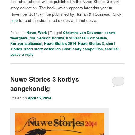
their short stories will be published in the Nuwe Stories 3 short
story collection. The book, which appears later this year in
November 2014, will be published by Human & Rousseau. Click
here
to read the shortlisted stories at Litnet.co.za.
Posted in
News
,
Work
|
Tagged
Christina van Deventer
,
eerste
weergawe
,
first version
,
kortlys
,
Kortverhaal Kompetisie
,
Kortverhaalbundel
,
Nuwe Stories 2014
,
Nuwe Stories 3
,
short
stories
,
short story collection
,
Short story competition
,
shortlist
|
Leave a reply
Nuwe Stories 3 kortlys
aangekondig
Posted on
April 15, 2014