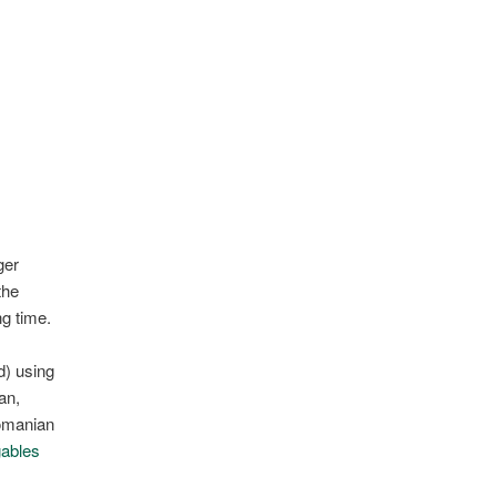
ger
the
ng time.
d) using
an,
Romanian
gables