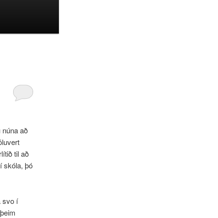
u núna að
öluvert
tið til að
í skóla, þó
 svo í
 þeim