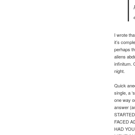
I wrote tha
it’s compl
perhaps th
aliens abd
infinitum. 
night.
Quick anec
single, a ‘
one way or 
answer (an
STARTED
FACED AD
HAD YOU