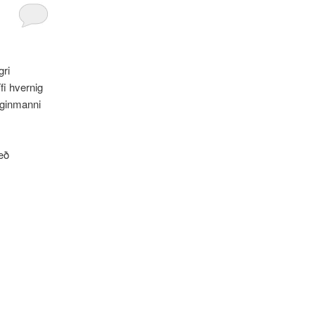
gri
fi hvernig
iginmanni
með