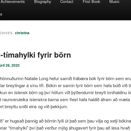
Achievements
Biography
Contact
First Book
Music
ns
christina
CHIVES:
-tímahylki fyrir börn
pril 28, 2020
hönnuðurinn Natalie Long hefur samið frábæra bók fyrir börn sem er
lar breytingar á sínu lífi. Bókin er samin fyrir börn sem hafa búið við t
okun en íslensk börn og því höfum við þýðendurnir breytt innihaldinu örlí
ið raunveruleika íslenskra barna sem flest hafa haldið áfram að mæta 
rt breyttu sniði eins og við þekkjum.
ð” er hugsað þannig að börnin fylli út það sem þau vilja og setji bókina
nar “tímahylki” því það verður mjög áhugavert fyrir þau að lesa hvað