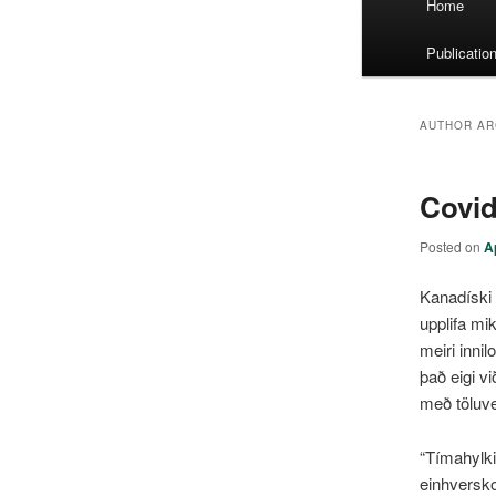
Home
menu
Publicatio
AUTHOR AR
Covid
Posted on
A
Kanadíski 
upplifa mik
meiri innil
það eigi v
með töluve
“Tímahylki
einhversko