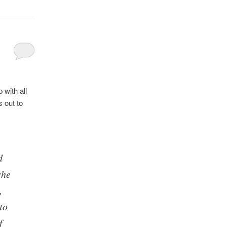
with all
 out to
d
she
,
to
f