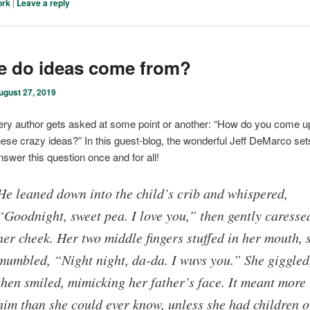
ork
|
Leave a reply
e do ideas come from?
ugust 27, 2019
ery author gets asked at some point or another: “How do you come up 
hese crazy ideas?” In this guest-blog, the wonderful Jeff DeMarco sets
nswer this question once and for all!
He leaned down into the child’s crib and whispered,
“Goodnight, sweet pea. I love you,” then gently caresse
her cheek. Her two middle fingers stuffed in her mouth, 
mumbled, “Night night, da-da. I wuvs you.” She giggled
then smiled, mimicking her father’s face. It meant more 
him than she could ever know, unless she had children o