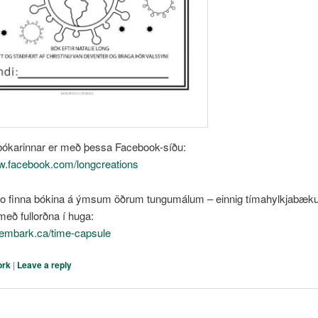
bókarinnar er með þessa Facebook-síðu:
ww.facebook.com/longcreations
o finna bókina á ýmsum öðrum tungumálum – einnig tímahylkjabæk
eð fullorðna í huga:
tsembark.ca/time-capsule
ork
|
Leave a reply