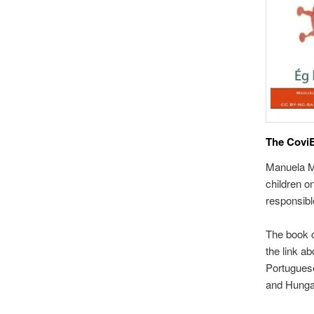
The Covi
Manuela Mo
children o
responsibl
The book c
the link ab
Portugues
and Hungar