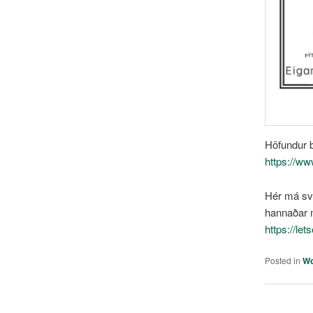
Höfundur 
https://w
Hér má sv
hannaðar m
https://le
Posted in
W