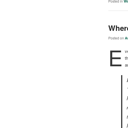
Posted in
W
Wher
Posted on
A
E
v
t
a