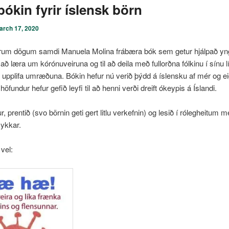
bókin fyrir íslensk börn
arch 17, 2020
krum dögum samdi Manuela Molina frábæra bók sem getur hjálpað yn
ð læra um kórónuveiruna og til að deila með fullorðna fólkinu í sínu lí
 upplifa umræðuna. Bókin hefur nú verið þýdd á íslensku af mér og e
fundur hefur gefið leyfi til að henni verði dreift ókeypis á Íslandi.
r, prentið (svo börnin geti gert litlu verkefnin) og lesið í rólegheitum 
ykkar.
 vel: