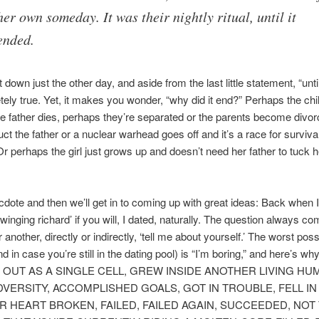
her own someday. It was their nightly ritual, until it
ended.
t down just the other day, and aside from the last little statement, “until
etely true. Yet, it makes you wonder, “why did it end?” Perhaps the chi
e father dies, perhaps they’re separated or the parents become divor
uct the father or a nuclear warhead goes off and it’s a race for survi
Or perhaps the girl just grows up and doesn’t need her father to tuck he
dote and then we’ll get in to coming up with great ideas: Back when 
swinging richard’ if you will, I dated, naturally. The question always c
another, directly or indirectly, ‘tell me about yourself.’ The worst poss
d in case you’re still in the dating pool) is “I’m boring,” and here’s w
 OUT AS A SINGLE CELL, GREW INSIDE ANOTHER LIVING HU
VERSITY, ACCOMPLISHED GOALS, GOT IN TROUBLE, FELL IN
R HEART BROKEN, FAILED, FAILED AGAIN, SUCCEEDED, NOT