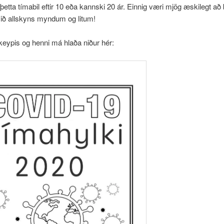
þetta tímabil eftir 10 eða kannski 20 ár. Einnig væri mjög æskilegt að
 við allskyns myndum og litum!
keypis og henni má hlaða niður hér: