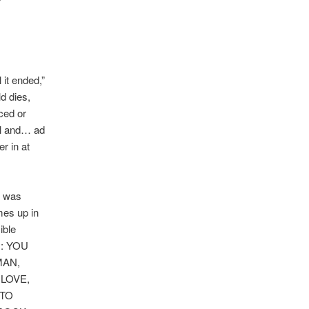
 it ended,”
ld dies,
ced or
val and… ad
r in at
I was
omes up in
ible
hy: YOU
MAN,
 LOVE,
 TO