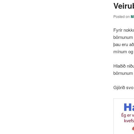
Veiru
Posted on
M
Fyrir nok
börnunum a
þau eru að
mínum og hö
Hlaðið niðu
börnunum 
Gjörið svo