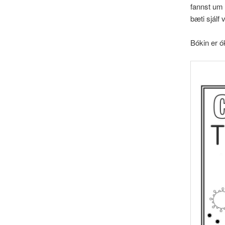
fannst um 
bæti sjálf
Bókin er ó