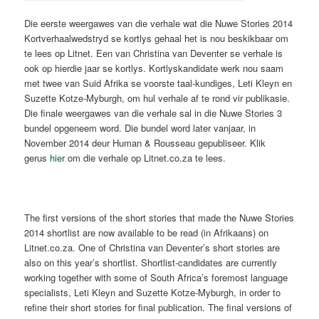
Die eerste weergawes van die verhale wat die Nuwe Stories 2014
Kortverhaalwedstryd se kortlys gehaal het is nou beskikbaar om
te lees op Litnet. Een van Christina van Deventer se verhale is
ook op hierdie jaar se kortlys. Kortlyskandidate werk nou saam
met twee van Suid Afrika se voorste taal-kundiges, Leti Kleyn en
Suzette Kotze-Myburgh, om hul verhale af te rond vir publikasie.
Die finale weergawes van die verhale sal in die Nuwe Stories 3
bundel opgeneem word. Die bundel word later vanjaar, in
November 2014 deur Human & Rousseau gepubliseer. Klik
gerus
hier
om die verhale op Litnet.co.za te lees.
The first versions of the short stories that made the Nuwe Stories
2014 shortlist are now available to be read (in Afrikaans) on
Litnet.co.za. One of Christina van Deventer’s short stories are
also on this year’s shortlist. Shortlist-candidates are currently
working together with some of South Africa’s foremost language
specialists, Leti Kleyn and Suzette Kotze-Myburgh, in order to
refine their short stories for final publication. The final versions of