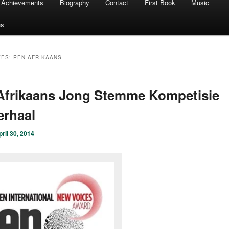
Achievements
Biography
Contact
First Book
Music
ns
VES:
PEN AFRIKAANS
Afrikaans Jong Stemme Kompetisie
erhaal
pril 30, 2014