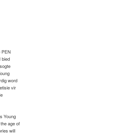
ie PEN
 bied
esogte
Young
rdig word
isie vir
ie
ns Young
the age of
ries will