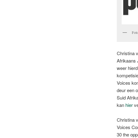
Foto
Christina 
Afrikaans
weer hierd
kompetisie
Voices ko
deur een o
Suid Afrik
kan
hier
ve
Christina 
Voices Com
30 the oppo