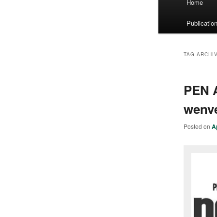
Home
menu
Publicatio
TAG ARCHI
PEN 
wenv
Posted on
A