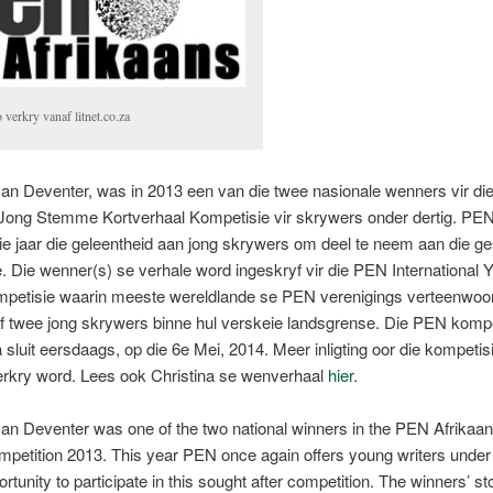
 verkry vanaf litnet.co.za
van Deventer, was in 2013 een van die twee nasionale wenners vir d
 Jong Stemme Kortverhaal Kompetisie vir skrywers onder dertig. PEN
ie jaar die geleentheid aan jong skrywers om deel te neem aan die g
. Die wenner(s) se verhale word ingeskryf vir die PEN International 
mpetisie waarin meeste wereldlande se PEN verenigings verteenwoo
f twee jong skrywers binne hul verskeie landsgrense. Die PEN kompet
a sluit eersdaags, op die 6e Mei, 2014. Meer inligting oor die kompetis
rkry word. Lees ook Christina se wenverhaal
hier
.
van Deventer was one of the two national winners in the PEN Afrikaa
petition 2013. This year PEN once again offers young writers under 
rtunity to participate in this sought after competition. The winners’ sto