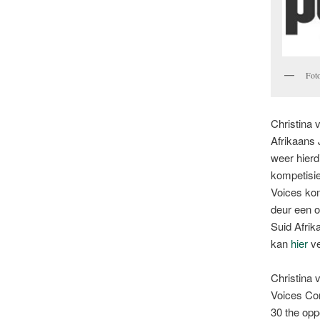
Foto
Christina 
Afrikaans
weer hierd
kompetisie
Voices ko
deur een o
Suid Afrik
kan
hier
ve
Christina 
Voices Com
30 the oppo