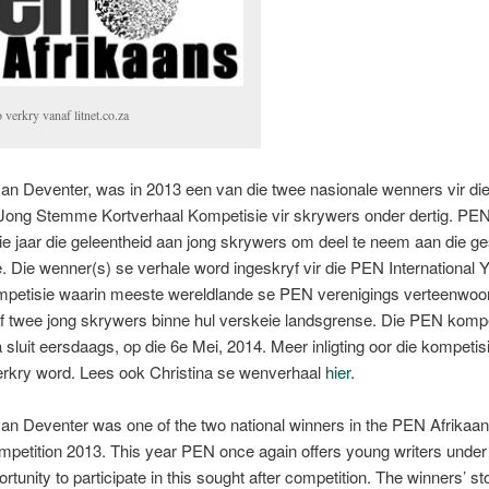
 verkry vanaf litnet.co.za
van Deventer, was in 2013 een van die twee nasionale wenners vir d
 Jong Stemme Kortverhaal Kompetisie vir skrywers onder dertig. PEN
ie jaar die geleentheid aan jong skrywers om deel te neem aan die g
. Die wenner(s) se verhale word ingeskryf vir die PEN International 
mpetisie waarin meeste wereldlande se PEN verenigings verteenwoo
f twee jong skrywers binne hul verskeie landsgrense. Die PEN kompet
a sluit eersdaags, op die 6e Mei, 2014. Meer inligting oor die kompetis
rkry word. Lees ook Christina se wenverhaal
hier
.
van Deventer was one of the two national winners in the PEN Afrikaa
petition 2013. This year PEN once again offers young writers under 
rtunity to participate in this sought after competition. The winners’ sto