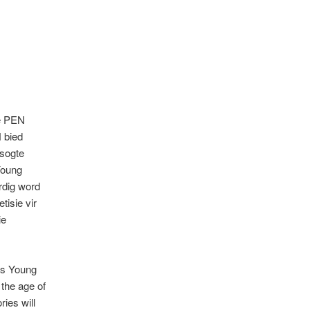
ie PEN
 bied
esogte
Young
rdig word
isie vir
ie
ns Young
the age of
ries will