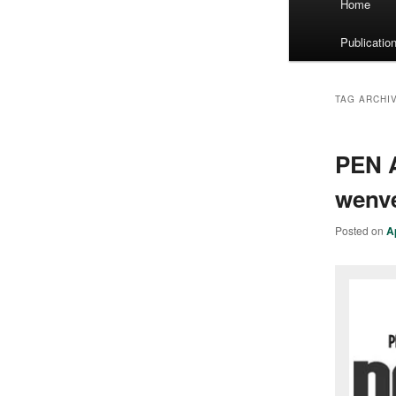
Home
menu
Publicatio
TAG ARCHI
PEN 
wenv
Posted on
A