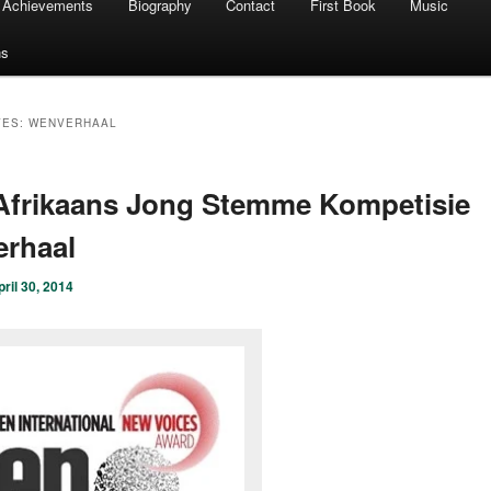
Achievements
Biography
Contact
First Book
Music
ns
VES:
WENVERHAAL
Afrikaans Jong Stemme Kompetisie
erhaal
pril 30, 2014